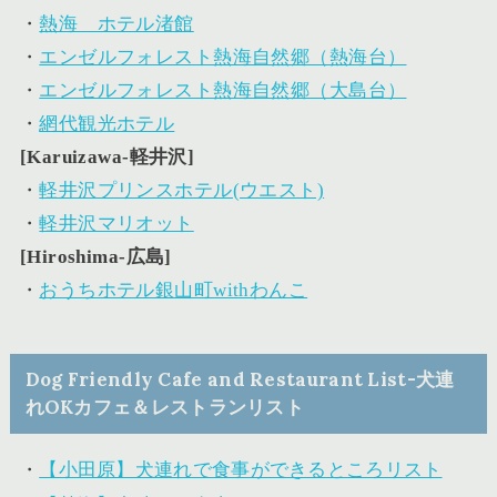
・
熱海 ホテル渚館
・
エンゼルフォレスト熱海自然郷（熱海台）
・
エンゼルフォレスト熱海自然郷（大島台）
・
網代観光ホテル
[Karuizawa-軽井沢]
・
軽井沢プリンスホテル(ウエスト)
・
軽井沢マリオット
[Hiroshima-広島]
・
おうちホテル銀山町withわんこ
Dog Friendly Cafe and Restaurant List-犬連
れOKカフェ＆レストランリスト
・
【小田原】犬連れで食事ができるところリスト