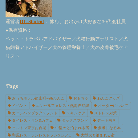
運営者
OL-Student
： 旅行、お出かけ大好きな30代会社員
●保有資格：
ペット・トラベルアドバイザー／犬猫行動アナリスト／犬
猫飼養アドバイザー／犬の管理栄養士／犬の皮膚被毛ケア
リスト
Tags
おうちホテル銀山町withわんこ
おもちゃ
わんこグッズ
イベント
エンゼルフォレスト熱海自然郷
オッターについて
カニンヘンダックスフンド
スキンケア
ストレス対策
タイレストラン&カフェ
ダックスフンド
デート向き
ヒルトン東京お台場
中型犬と泊まれる宿
参考になる本
和風レストランレストラン&カフェ
大型犬と泊まれる宿