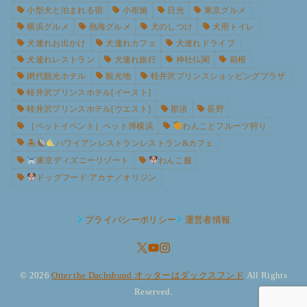
小型犬と泊まれる宿
小布施
日光
東京グルメ
横浜グルメ
熱海グルメ
犬のしつけ
犬用トイレ
犬連れお出かけ
犬連れカフェ
犬連れドライブ
犬連れレストラン
犬連れ旅行
神社仏閣
箱根
網代観光ホテル
観光地
軽井沢プリンスショッピングプラザ
軽井沢プリンスホテル[イースト]
軽井沢プリンスホテル[ウエスト]
那須
長野
［ペットイベント］ペット博横浜
わんことフルーツ狩り
🏝
ハワイアンレストランレストラン&カフェ
東京ディズニーリゾート
わんこ服
ドッグフード:アカナ／オリジン
プライバシーポリシー
運営者情報
© 2026
Otter the Dachshund オッターはダックスフンド
All Rights
Reserved.