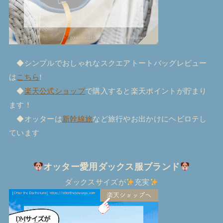
◆シンプルでおしゃれなスクエアトートバッグレビュー
は
こちら
!
◆
楽天公式ショップ
で購入すると楽天ポイントが貯まり
ます！
◆オッターは
新幹線旅
など旅行やお出かけにヘビロテし
ています
オッター愛用ダックス服ブランド
ダックスサイズが
充実