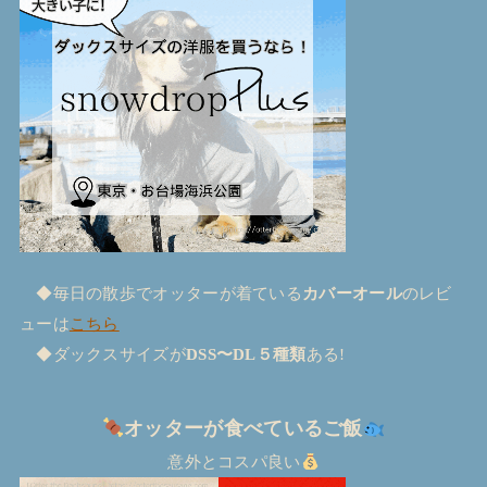
◆毎日の散歩でオッターが着ている
カバーオール
のレビ
ューは
こちら
◆ダックスサイズが
DSS〜DL５種類
ある!
オッターが食べているご飯
意外とコスパ良い