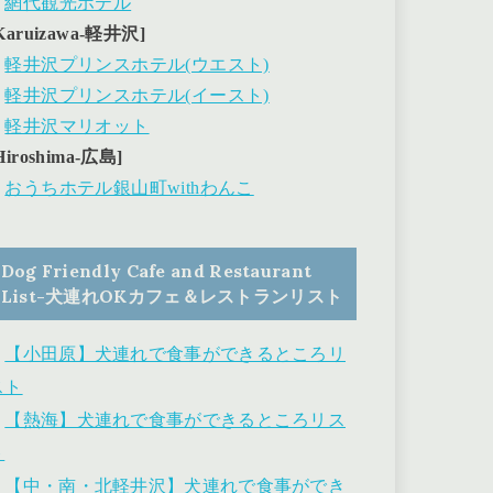
・
網代観光ホテル
Karuizawa-軽井沢]
・
軽井沢プリンスホテル(ウエスト)
・
軽井沢プリンスホテル(イースト)
・
軽井沢マリオット
Hiroshima-広島]
・
おうちホテル銀山町withわんこ
Dog Friendly Cafe and Restaurant
List-犬連れOKカフェ＆レストランリスト
・
【小田原】犬連れで食事ができるところリ
スト
・
【熱海】犬連れで食事ができるところリス
ト
・
【中・南・北軽井沢】犬連れで食事ができ