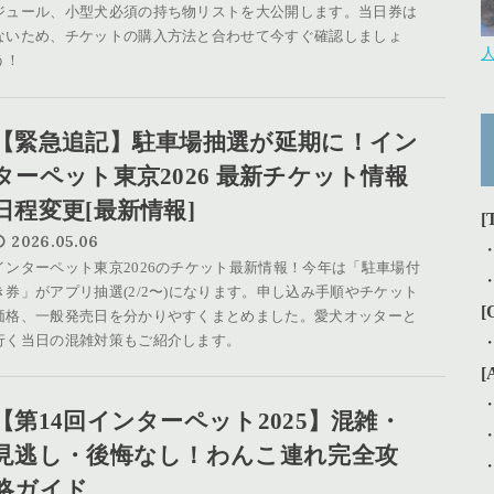
ジュール、小型犬必須の持ち物リストを大公開します。当日券は
ないため、チケットの購入方法と合わせて今すぐ確認しましょ
う！
【緊急追記】駐車場抽選が延期に！イン
ターペット東京2026 最新チケット情報
日程変更[最新情報]
[
2026.05.06
インターペット東京2026のチケット最新情報！今年は「駐車場付
き券」がアプリ抽選(2/2〜)になります。申し込み手順やチケット
[
価格、一般発売日を分かりやすくまとめました。愛犬オッターと
行く当日の混雑対策もご紹介します。
[
【第14回インターペット2025】混雑・
見逃し・後悔なし！わんこ連れ完全攻
略ガイド