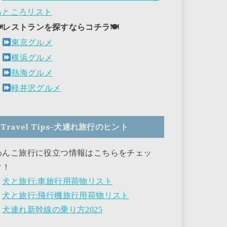
るところリスト
🍽レストランを探すならコチラ🍽
東京グルメ
横浜グルメ
熱海グルメ
軽井沢グルメ
Travel Tips-犬連れ旅行のヒント
わんこ旅行に役立つ情報はこちらをチェッ
ク！
・
犬と旅行:車旅行用荷物リスト
・
犬と旅行:飛行機旅行用荷物リスト
・
犬連れ新幹線の乗り方2025