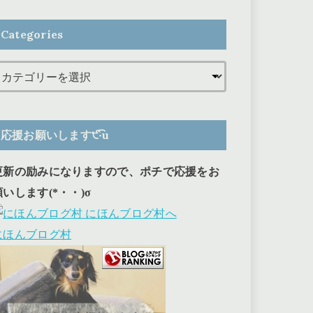
Categories
応援お願いします੯‧̀͡u
更新の励みになりますので、ポチで応援をお
願いします(*・・)σ
にほんブログ村