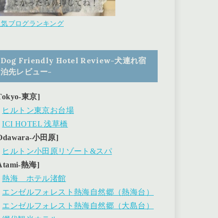
人気ブログランキング
Dog Friendly Hotel Review-犬連れ宿
泊先レビュー-
Tokyo-東京]
・
ヒルトン東京お台場
・
ICI HOTEL 浅草橋
Odawara-小田原]
・
ヒルトン小田原リゾート&スパ
Atami-熱海]
・
熱海 ホテル渚館
・
エンゼルフォレスト熱海自然郷（熱海台）
・
エンゼルフォレスト熱海自然郷（大島台）