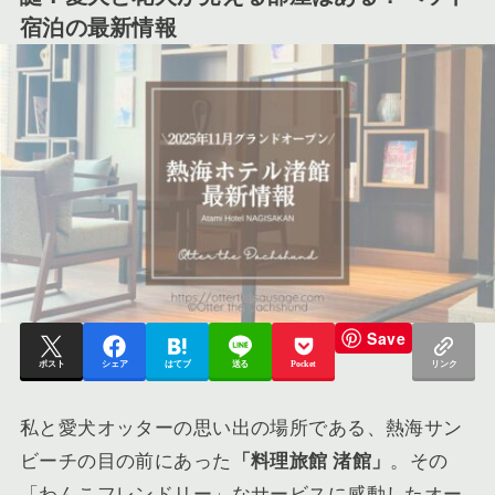
宿泊の最新情報
Save
ポスト
シェア
はてブ
送る
Pocket
リンク
私と愛犬オッターの思い出の場所である、熱海サン
ビーチの目の前にあった
「料理旅館 渚館」
。その
「わんこフレンドリー」なサービスに感動したオー