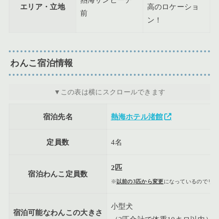
エリア・立地
高のロケーショ
前
ン！
わんこ宿泊情報
宿泊先名
熱海ホテル渚館
定員数
4名
2匹
宿泊わんこ定員数
※
以前の3匹から変更
になっているのでリピ
小型犬
宿泊可能なわんこの大きさ