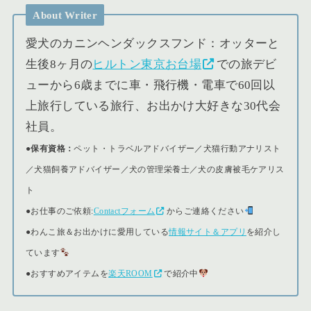
About Writer
愛犬のカニンヘンダックスフンド：オッターと
生後8ヶ月の
ヒルトン東京お台場
での旅デビ
ューから6歳までに車・飛行機・電車で60回以
上旅行している旅行、お出かけ大好きな30代会
社員。
●保有資格：
ペット・トラベルアドバイザー／犬猫行動アナリスト
／犬猫飼養アドバイザー／犬の管理栄養士／犬の皮膚被毛ケアリス
ト
●
お仕事のご依頼:
Contactフォーム
からご連絡ください
●
わんこ旅＆お出かけに愛用している
情報サイト＆アプリ
を紹介し
ています
●おすすめアイテムを
楽天ROOM
で紹介中