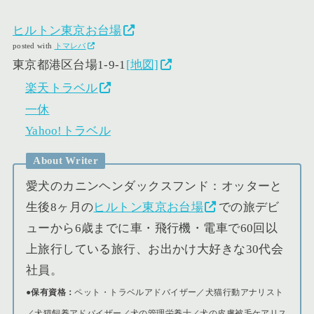
ヒルトン東京お台場
posted with
トマレバ
東京都港区台場1-9-1
[地図]
楽天トラベル
一休
Yahoo!トラベル
About Writer
愛犬のカニンヘンダックスフンド：オッターと
生後8ヶ月の
ヒルトン東京お台場
での旅デビ
ューから6歳までに車・飛行機・電車で60回以
上旅行している旅行、お出かけ大好きな30代会
社員。
●保有資格：
ペット・トラベルアドバイザー／犬猫行動アナリスト
／犬猫飼養アドバイザー／犬の管理栄養士／犬の皮膚被毛ケアリス