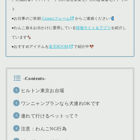
ト
●
お仕事のご依頼:
Contactフォーム
からご連絡ください
●
わんこ旅＆お出かけに愛用している
情報サイト＆アプリ
を紹介し
ています
●おすすめアイテムを
楽天ROOM
で紹介中
-Contents-
ヒルトン東京お台場
ワンニャンプランなら犬連れOKです
連れて行けるペットって？
注意：わんこNG行為