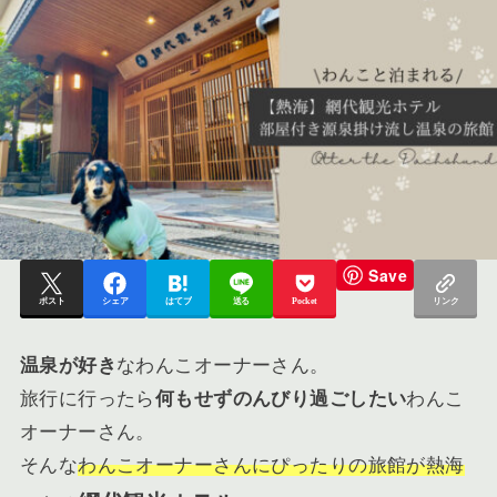
Save
ポスト
シェア
はてブ
送る
Pocket
リンク
温泉が好き
なわんこオーナーさん。
旅行に行ったら
何もせずのんびり過ごしたい
わんこ
オーナーさん。
そんな
わんこオーナーさんにぴったりの旅館が熱海