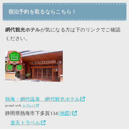
宿泊予約を取るならこちら！
網代観光ホテル
が気になる方は下のリンクでご確認
ください。
熱海・網代温泉 網代観光ホテル
posted with
トマレバ
静岡県熱海市下多賀134
[地図]
楽天トラベル