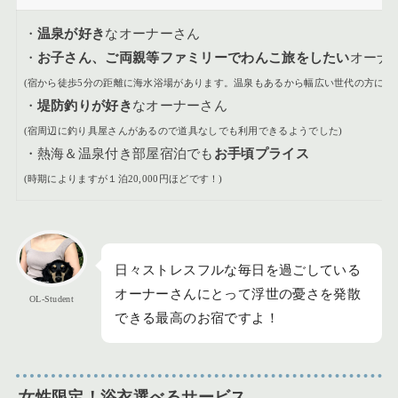
・
温泉が好き
なオーナーさん
・
お子さん、ご両親等ファミリーでわんこ旅をしたい
オーナ
(宿から徒歩5分の距離に海水浴場があります。温泉もあるから幅広い世代の方にぴ
・
堤防釣りが好き
なオーナーさん
(宿周辺に釣り具屋さんがあるので道具なしでも利用できるようでした)
・熱海＆温泉付き部屋宿泊でも
お手頃プライス
(時期によりますが１泊20,000円ほどで
す！
)
日々ストレスフルな毎日を過ごしている
オーナーさんにとって浮世の憂さを発散
OL-Student
できる最高のお宿ですよ！
女性限定！浴衣選べるサービス