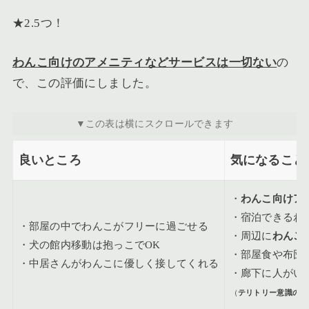
★2.5つ！
わんこ向けのアメニティなどサービスは一切ない
の
で、この評価にしました。
良いところ
気になること
・
わんこ向けア
・宿泊できるわ
・部屋の中でわんこがフリーに過ごせる
・周辺に
わんこ
・犬の館内移動は抱っこでOK
・部屋食や布団
・中居さんがわんこに優しく接してくれる
・廊下に人がい
（
テリトリー意識の高