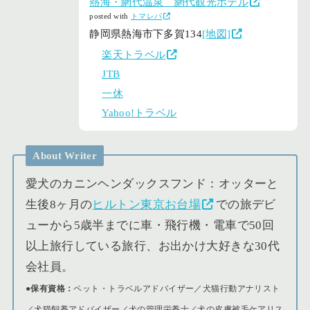
熱海・網代温泉 網代観光ホテル
posted with
トマレバ
静岡県熱海市下多賀134
[地図]
楽天トラベル
JTB
一休
Yahoo!トラベル
About Writer
愛犬のカニンヘンダックスフンド：オッターと
生後8ヶ月の
ヒルトン東京お台場
での旅デビ
ューから5歳半までに車・飛行機・電車で50回
以上旅行している旅行、お出かけ大好きな30代
会社員。
●保有資格：
ペット・トラベルアドバイザー／犬猫行動アナリスト
／犬猫飼養アドバイザー／犬の管理栄養士／犬の皮膚被毛ケアリス