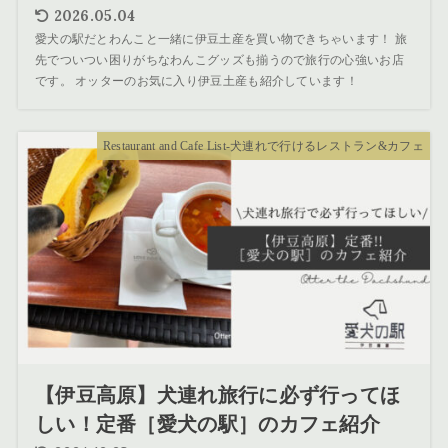
2026.05.04
愛犬の駅だとわんこと一緒に伊豆土産を買い物できちゃいます！ 旅
先でついつい困りがちなわんこグッズも揃うので旅行の心強いお店
です。 オッターのお気に入り伊豆土産も紹介しています！
Restaurant and Cafe List-犬連れで行けるレストラン&カフェ
【伊豆高原】犬連れ旅行に必ず行ってほ
しい！定番［愛犬の駅］のカフェ紹介