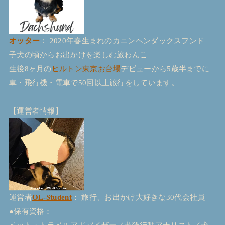
オッター
： 2020年春生まれのカニンヘンダックスフンド
子犬の頃からお出かけを楽しむ旅わんこ
生後8ヶ月の
ヒルトン東京お台場
デビューから5歳半までに
車・飛行機・電車で50回以上旅行をしています。
【運営者情報】
運営者
OL-Student
： 旅行、お出かけ大好きな30代会社員
●保有資格：