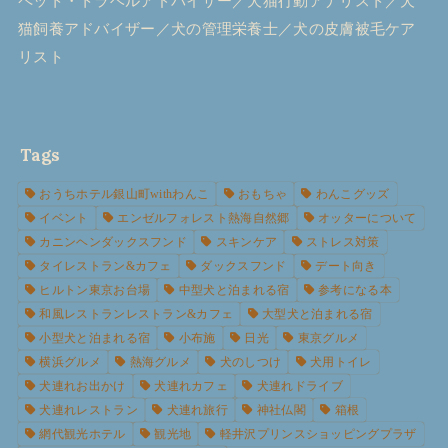
ペット・トラベルアドバイザー／犬猫行動アナリスト／犬
猫飼養アドバイザー／犬の管理栄養士／犬の皮膚被毛ケア
リスト
Tags
おうちホテル銀山町withわんこ
おもちゃ
わんこグッズ
イベント
エンゼルフォレスト熱海自然郷
オッターについて
カニンヘンダックスフンド
スキンケア
ストレス対策
タイレストラン&カフェ
ダックスフンド
デート向き
ヒルトン東京お台場
中型犬と泊まれる宿
参考になる本
和風レストランレストラン&カフェ
大型犬と泊まれる宿
小型犬と泊まれる宿
小布施
日光
東京グルメ
横浜グルメ
熱海グルメ
犬のしつけ
犬用トイレ
犬連れお出かけ
犬連れカフェ
犬連れドライブ
犬連れレストラン
犬連れ旅行
神社仏閣
箱根
網代観光ホテル
観光地
軽井沢プリンスショッピングプラザ