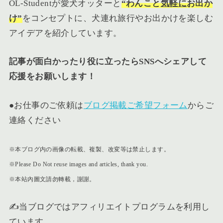
OL-Studentが愛犬オッターと
“
わんこ
と
気軽に
お出か
け”
をコンセプトに、犬連れ旅行やお出かけを楽しむ
アイデアを紹介しています。
記事が面白かったり役に立ったらSNSへシェアして
応援をお願いします！
●お仕事のご依頼は
ブログ掲載ご希望フォーム
からご
連絡ください
※本ブログ内の画像の転載、複製、改変等は禁止します。
※Please Do Not reuse images and articles, thank you.
※本站內圖文請勿轉載，謝謝。
✍️当ブログではアフィリエイトプログラムを利用し
ています。