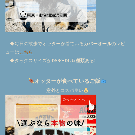
◆毎日の散歩でオッターが着ている
カバーオール
のレビ
ューは
こちら
◆ダックスサイズが
DSS〜DL５種類
ある!
オッターが食べているご飯
意外とコスパ良い