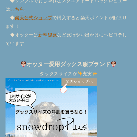
◆シンプルでおしゃれなスクエアトートバッグレビュー
は
こちら
!
◆
楽天公式ショップ
で購入すると楽天ポイントが貯まり
ます！
◆オッターは
新幹線旅
など旅行やお出かけにヘビロテし
ています
オッター愛用ダックス服ブランド
ダックスサイズが
充実