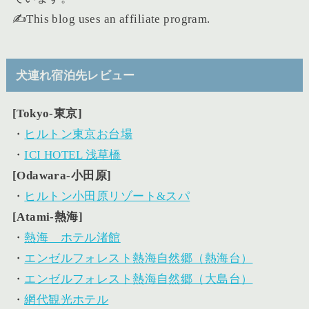
✍️This blog uses an affiliate program.
犬連れ宿泊先レビュー
[Tokyo-東京]
・
ヒルトン東京お台場
・
ICI HOTEL 浅草橋
[Odawara-小田原]
・
ヒルトン小田原リゾート&スパ
[Atami-熱海]
・
熱海 ホテル渚館
・
エンゼルフォレスト熱海自然郷（熱海台）
・
エンゼルフォレスト熱海自然郷（大島台）
・
網代観光ホテル