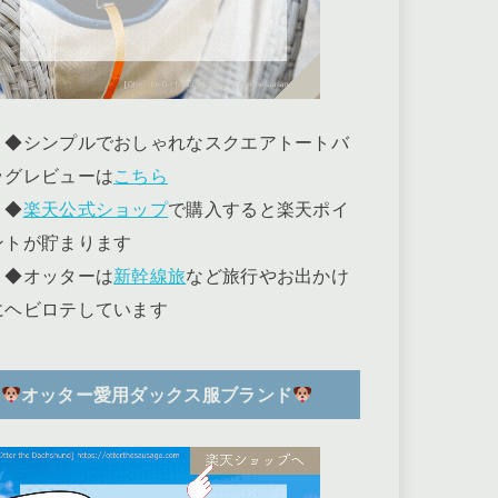
◆シンプルでおしゃれなスクエアトートバ
ッグレビューは
こちら
◆
楽天公式ショップ
で購入すると楽天ポイ
ントが貯まります
◆オッターは
新幹線旅
など旅行やお出かけ
にヘビロテしています
オッター愛用ダックス服ブランド