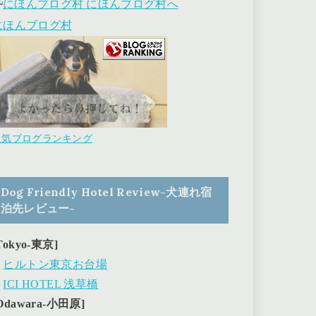
にほんブログ村
人気ブログランキング
Dog Friendly Hotel Review-犬連れ宿
泊先レビュー-
Tokyo-東京]
・
ヒルトン東京お台場
・
ICI HOTEL 浅草橋
Odawara-小田原]