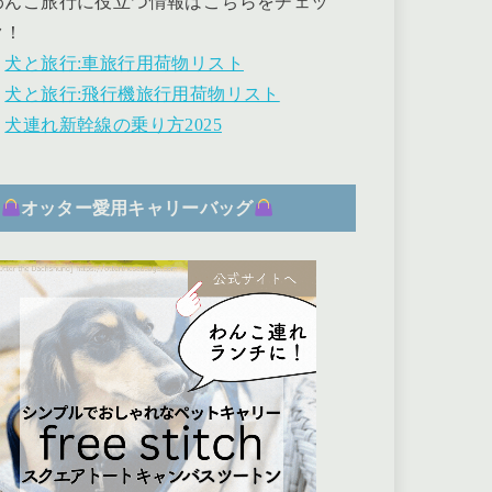
わんこ旅行に役立つ情報はこちらをチェッ
ク！
・
犬と旅行:車旅行用荷物リスト
・
犬と旅行:飛行機旅行用荷物リスト
・
犬連れ新幹線の乗り方2025
オッター愛用キャリーバッグ