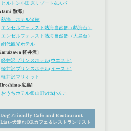
・
ヒルトン小田原リゾート&スパ
Atami-熱海]
・
熱海 ホテル渚館
・
エンゼルフォレスト熱海自然郷（熱海台）
・
エンゼルフォレスト熱海自然郷（大島台）
・
網代観光ホテル
Karuizawa-軽井沢]
・
軽井沢プリンスホテル(ウエスト)
・
軽井沢プリンスホテル(イースト)
・
軽井沢マリオット
Hiroshima-広島]
・
おうちホテル銀山町withわんこ
Dog Friendly Cafe and Restaurant
List-犬連れOKカフェ＆レストランリスト