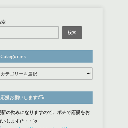
検索
検索
Categories
応援お願いします੯‧̀͡u
更新の励みになりますので、ポチで応援をお
願いします(*・・)σ