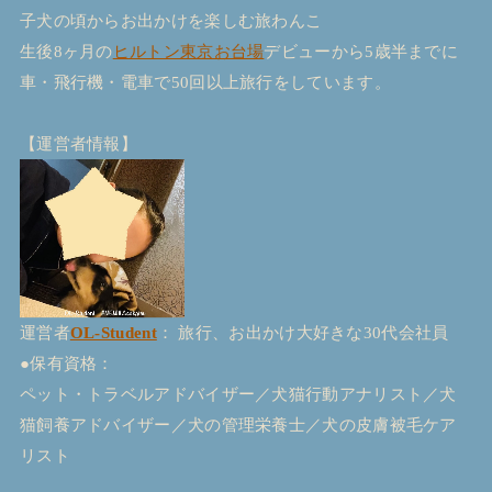
子犬の頃からお出かけを楽しむ旅わんこ
生後8ヶ月の
ヒルトン東京お台場
デビューから5歳半までに
車・飛行機・電車で50回以上旅行をしています。
【運営者情報】
運営者
OL-Student
： 旅行、お出かけ大好きな30代会社員
●保有資格：
ペット・トラベルアドバイザー／犬猫行動アナリスト／犬
猫飼養アドバイザー／犬の管理栄養士／犬の皮膚被毛ケア
リスト