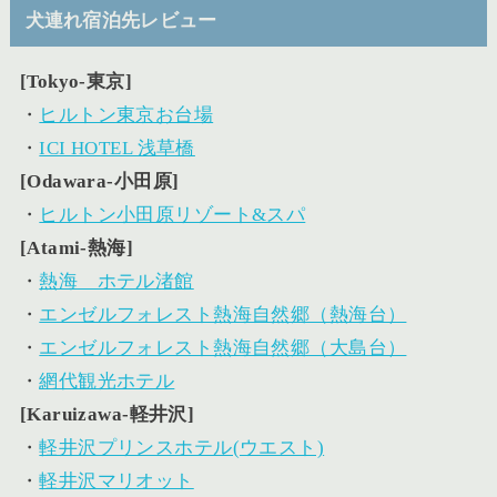
犬連れ宿泊先レビュー
[Tokyo-東京]
・
ヒルトン東京お台場
・
ICI HOTEL 浅草橋
[Odawara-小田原]
・
ヒルトン小田原リゾート&スパ
[Atami-熱海]
・
熱海 ホテル渚館
・
エンゼルフォレスト熱海自然郷（熱海台）
・
エンゼルフォレスト熱海自然郷（大島台）
・
網代観光ホテル
[Karuizawa-軽井沢]
・
軽井沢プリンスホテル(ウエスト)
・
軽井沢マリオット