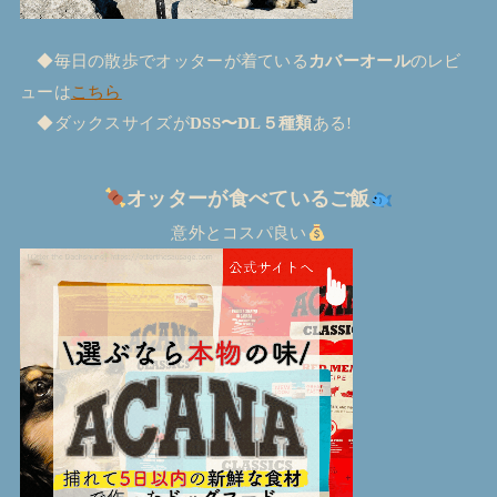
◆毎日の散歩でオッターが着ている
カバーオール
のレビ
ューは
こちら
◆ダックスサイズが
DSS〜DL５種類
ある!
オッターが食べているご飯
意外とコスパ良い