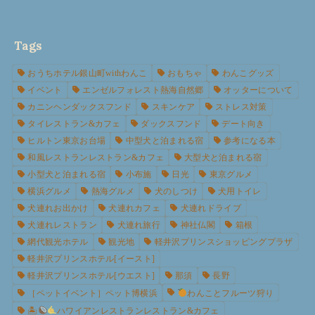
Tags
おうちホテル銀山町withわんこ
おもちゃ
わんこグッズ
イベント
エンゼルフォレスト熱海自然郷
オッターについて
カニンヘンダックスフンド
スキンケア
ストレス対策
タイレストラン&カフェ
ダックスフンド
デート向き
ヒルトン東京お台場
中型犬と泊まれる宿
参考になる本
和風レストランレストラン&カフェ
大型犬と泊まれる宿
小型犬と泊まれる宿
小布施
日光
東京グルメ
横浜グルメ
熱海グルメ
犬のしつけ
犬用トイレ
犬連れお出かけ
犬連れカフェ
犬連れドライブ
犬連れレストラン
犬連れ旅行
神社仏閣
箱根
網代観光ホテル
観光地
軽井沢プリンスショッピングプラザ
軽井沢プリンスホテル[イースト]
軽井沢プリンスホテル[ウエスト]
那須
長野
［ペットイベント］ペット博横浜
わんことフルーツ狩り
🏝
ハワイアンレストランレストラン&カフェ