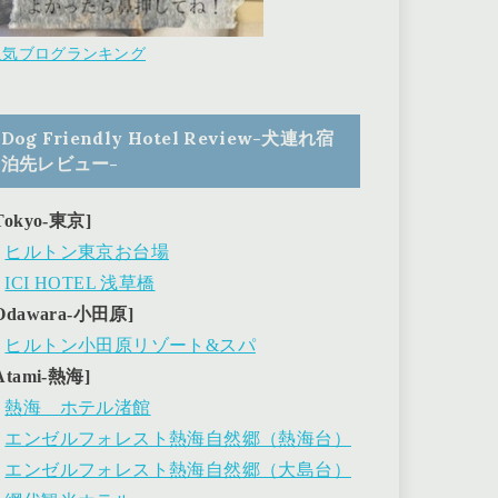
人気ブログランキング
Dog Friendly Hotel Review-犬連れ宿
泊先レビュー-
Tokyo-東京]
・
ヒルトン東京お台場
・
ICI HOTEL 浅草橋
Odawara-小田原]
・
ヒルトン小田原リゾート&スパ
Atami-熱海]
・
熱海 ホテル渚館
・
エンゼルフォレスト熱海自然郷（熱海台）
・
エンゼルフォレスト熱海自然郷（大島台）