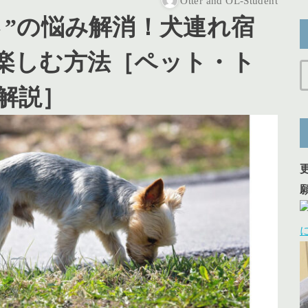
Otter and OL-Student
さ”の悩み解消！犬連れ宿
楽しむ方法［ペット・ト
解説］