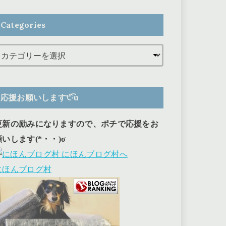
Categories
応援お願いします੯‧̀͡u
更新の励みになりますので、ポチで応援をお
願いします(*・・)σ
にほんブログ村