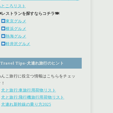
るところリスト
🍽レストランを探すならコチラ🍽
東京グルメ
横浜グルメ
熱海グルメ
軽井沢グルメ
Travel Tips-犬連れ旅行のヒント
わんこ旅行に役立つ情報はこちらをチェッ
ク！
・
犬と旅行:車旅行用荷物リスト
・
犬と旅行:飛行機旅行用荷物リスト
・
犬連れ新幹線の乗り方2025