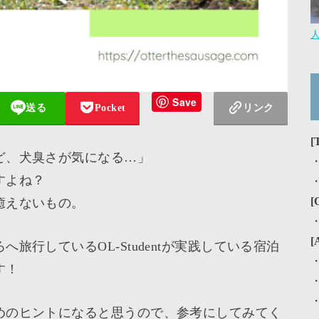
Save
送る
Pocket
リンク
[
ど、犬臭さが気になる…」
すよね？
[
癒えないもの。
[
旅行しているOL-Studentが実践している宿泊
す！
めのヒントになると思うので、参考にしてみてく