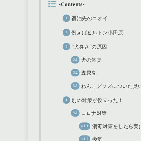
-Contents-
宿泊先のニオイ
例えばヒルトン小田原
”犬臭さ”の原因
犬の体臭
糞尿臭
わんこグッズについた臭
別の対策が役立った！
コロナ対策
消毒対策をしたら実
換気