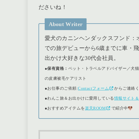
ださいね！
About Writer
愛犬のカニンヘンダックスフンド：
での旅デビューから6歳までに車・飛
出かけ大好きな30代会社員。
●保有資格：
ペット・トラベルアドバイザー／犬
の皮膚被毛ケアリスト
●
お仕事のご依頼:
Contactフォーム
からご連絡
●
わんこ旅＆お出かけに愛用している
情報サイト
●おすすめアイテムを
楽天ROOM
で紹介中