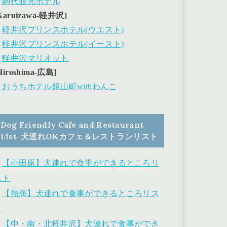
・
網代観光ホテル
Karuizawa-軽井沢]
・
軽井沢プリンスホテル(ウエスト)
・
軽井沢プリンスホテル(イースト)
・
軽井沢マリオット
Hiroshima-広島]
・
おうちホテル銀山町withわんこ
Dog Friendly Cafe and Restaurant
List-犬連れOKカフェ＆レストランリスト
・
【小田原】犬連れで食事ができるところリ
スト
・
【熱海】犬連れで食事ができるところリス
ト
・
【中・南・北軽井沢】犬連れで食事ができ