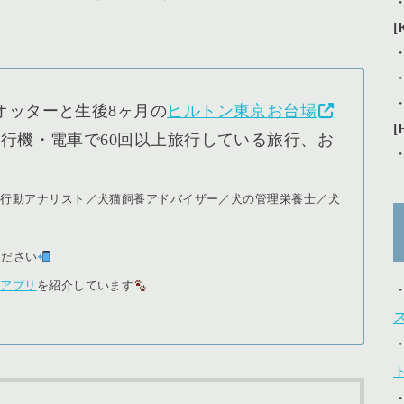
[
オッターと生後8ヶ月の
ヒルトン東京お台場
[
行機・電車で60回以上旅行している旅行、お
猫行動アナリスト／犬猫飼養アドバイザー／犬の管理栄養士／犬
ください
＆アプリ
を紹介しています