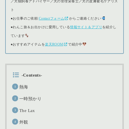
／犬猫飼養アドバイザー／犬の管理栄養士／犬の皮膚被毛ケアリス
ト
●
お仕事のご依頼:
Contactフォーム
からご連絡ください
●
わんこ旅＆お出かけに愛用している
情報サイト＆アプリ
を紹介し
ています
●おすすめアイテムを
楽天ROOM
で紹介中
-Contents-
熱海
一時預かり
The Lax
外観