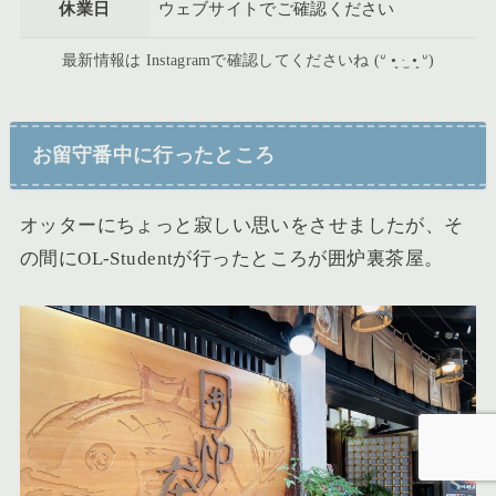
休業日
ウェブサイトでご確認ください
最新情報は Instagramで確認してくださいね (ᐡ •͈ ·̫ •͈ ᐡ)
お留守番中に行ったところ
オッターにちょっと寂しい思いをさせましたが、そ
の間にOL-Studentが行ったところが囲炉裏茶屋。