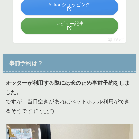
Yahooショッピング
レビュー記事
ポチップ
事前予約は？
オッターが利用する際には念のため事前予約をしま
した
。
ですが、当日空きがあればペットホテル利用ができ
るそうです (ᐡ •͈ ·̫ •͈ ᐡ)