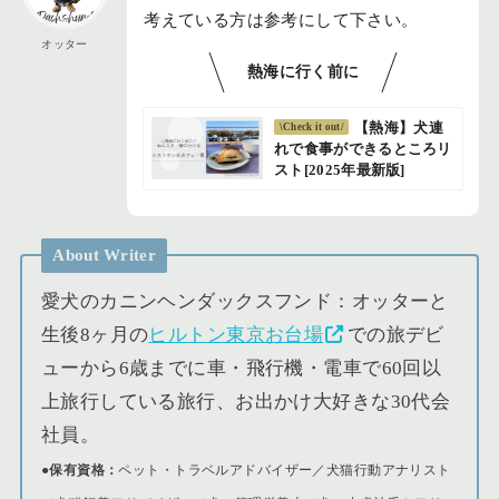
考えている方は参考にして下さい。
オッター
熱海に行く前に
【熱海】犬連
\Check it out/
れで食事ができるところリ
スト[2025年最新版]
About Writer
愛犬のカニンヘンダックスフンド：オッターと
生後8ヶ月の
ヒルトン東京お台場
での旅デビ
ューから6歳までに車・飛行機・電車で60回以
上旅行している旅行、お出かけ大好きな30代会
社員。
●保有資格：
ペット・トラベルアドバイザー／犬猫行動アナリスト