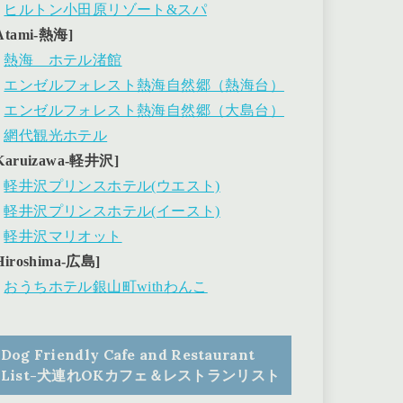
・
ヒルトン小田原リゾート&スパ
Atami-熱海]
・
熱海 ホテル渚館
・
エンゼルフォレスト熱海自然郷（熱海台）
・
エンゼルフォレスト熱海自然郷（大島台）
・
網代観光ホテル
Karuizawa-軽井沢]
・
軽井沢プリンスホテル(ウエスト)
・
軽井沢プリンスホテル(イースト)
・
軽井沢マリオット
Hiroshima-広島]
・
おうちホテル銀山町withわんこ
Dog Friendly Cafe and Restaurant
List-犬連れOKカフェ＆レストランリスト