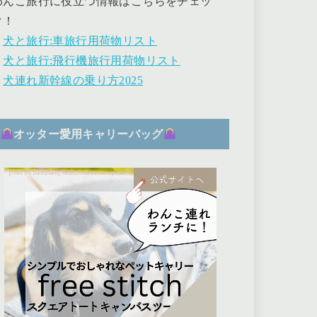
わんこ旅行に役立つ情報はこちらをチェッ
ク！
・
犬と旅行:車旅行用荷物リスト
・
犬と旅行:飛行機旅行用荷物リスト
・
犬連れ新幹線の乗り方2025
オッター愛用キャリーバッグ