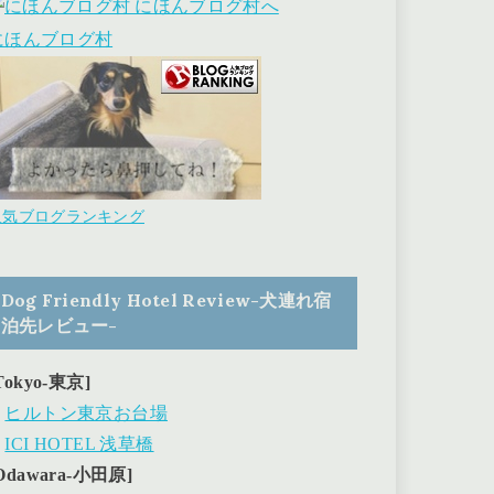
にほんブログ村
人気ブログランキング
Dog Friendly Hotel Review-犬連れ宿
泊先レビュー-
Tokyo-東京]
・
ヒルトン東京お台場
・
ICI HOTEL 浅草橋
Odawara-小田原]