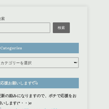
検索
検索
Categories
応援お願いします੯‧̀͡u
更新の励みになりますので、ポチで応援をお
願いします(*・・)σ