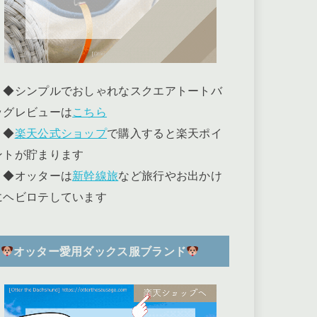
◆シンプルでおしゃれなスクエアトートバ
ッグレビューは
こちら
◆
楽天公式ショップ
で購入すると楽天ポイ
ントが貯まります
◆オッターは
新幹線旅
など旅行やお出かけ
にヘビロテしています
オッター愛用ダックス服ブランド