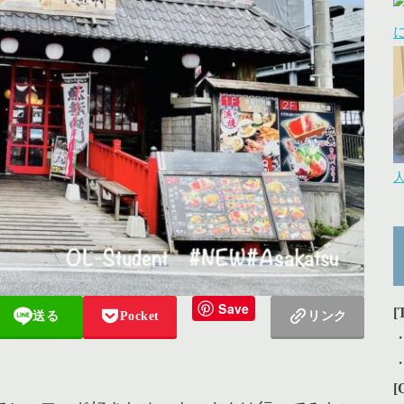
Save
[
送る
Pocket
リンク
。
[