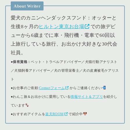
About Writer
愛犬のカニンヘンダックスフンド：オッターと
生後8ヶ月の
ヒルトン東京お台場
での旅デビ
ューから6歳までに車・飛行機・電車で60回以
上旅行している旅行、お出かけ大好きな30代会
社員。
●保有資格：
ペット・トラベルアドバイザー／犬猫行動アナリスト
／犬猫飼養アドバイザー／犬の管理栄養士／犬の皮膚被毛ケアリス
ト
●
お仕事のご依頼:
Contactフォーム
からご連絡ください
●
わんこ旅＆お出かけに愛用している
情報サイト＆アプリ
を紹介し
ています
●おすすめアイテムを
楽天ROOM
で紹介中