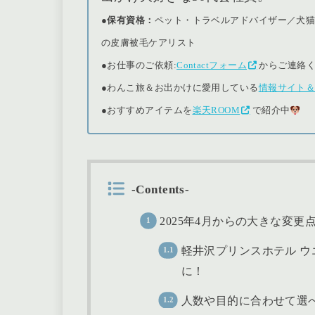
●保有資格：
ペット・トラベルアドバイザー／犬
の皮膚被毛ケアリスト
●
お仕事のご依頼:
Contactフォーム
からご連絡
●
わんこ旅＆お出かけに愛用している
情報サイト
●おすすめアイテムを
楽天ROOM
で紹介中
-Contents-
2025年4月からの大きな変更
軽井沢プリンスホテル 
に！
人数や目的に合わせて選