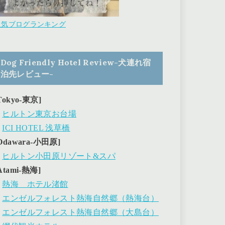
人気ブログランキング
Dog Friendly Hotel Review-犬連れ宿
泊先レビュー-
Tokyo-東京]
・
ヒルトン東京お台場
・
ICI HOTEL 浅草橋
Odawara-小田原]
・
ヒルトン小田原リゾート&スパ
Atami-熱海]
・
熱海 ホテル渚館
・
エンゼルフォレスト熱海自然郷（熱海台）
・
エンゼルフォレスト熱海自然郷（大島台）