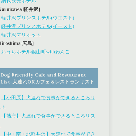
・
網代観光ホテル
Karuizawa-軽井沢]
・
軽井沢プリンスホテル(ウエスト)
・
軽井沢プリンスホテル(イースト)
・
軽井沢マリオット
Hiroshima-広島]
・
おうちホテル銀山町withわんこ
Dog Friendly Cafe and Restaurant
List-犬連れOKカフェ＆レストランリスト
・
【小田原】犬連れで食事ができるところリ
スト
・
【熱海】犬連れで食事ができるところリス
ト
・
【中・南・北軽井沢】犬連れで食事ができ