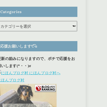
Categories
応援お願いします੯‧̀͡u
更新の励みになりますので、ポチで応援をお
願いします(*・・)σ
にほんブログ村