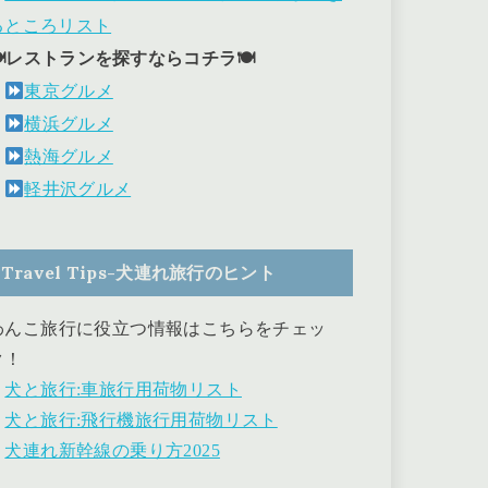
るところリスト
🍽レストランを探すならコチラ🍽
東京グルメ
横浜グルメ
熱海グルメ
軽井沢グルメ
Travel Tips-犬連れ旅行のヒント
わんこ旅行に役立つ情報はこちらをチェッ
ク！
・
犬と旅行:車旅行用荷物リスト
・
犬と旅行:飛行機旅行用荷物リスト
・
犬連れ新幹線の乗り方2025