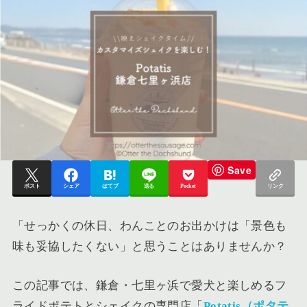
Save
ポスト
シェア
はてブ
送る
Pocket
リンク
「せっかくの休日、わんことのお出かけは「景色も
味も妥協したくない」と思うことはありませんか？
この記事では、鎌倉・七里ヶ浜で愛犬と楽しめるフ
ライドポテトとシェイクの専門店「
Potatis（ポタテ