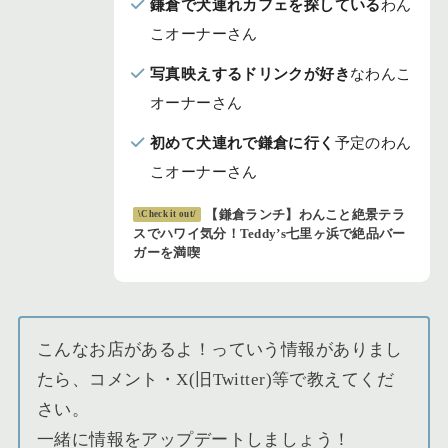
鎌倉で犬連れカフェを探している
わん
こオーナーさん
写真映えするドリンクが好き
なわんこ
オーナーさん
初めて犬連れで鎌倉に行く
予定のわん
こオーナーさん
【鎌倉ランチ】わんこと絶景テラ
\Check it out/
スでハワイ気分！Teddy’s七里ヶ浜で絶品バー
ガーを満喫
こんなお店があるよ！っていう情報がありまし
たら、コメント・X(旧Twitter)等で教えてくだ
さい。
一緒に情報をアップデートしましょう！