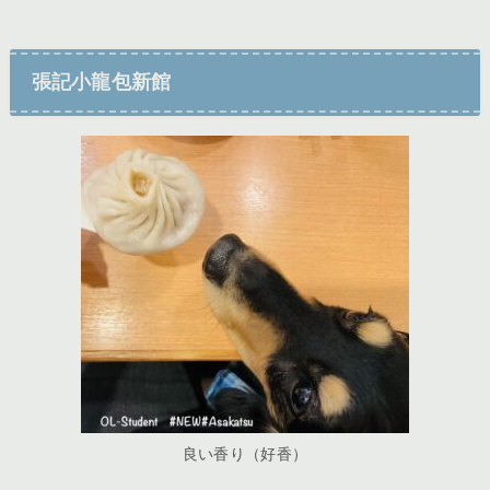
張記小龍包新館
良い香り（好香）