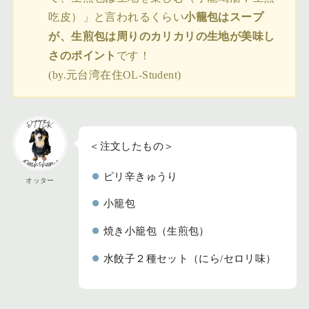
吃皮）」と言われるくらい
小籠包はスープ
が、生煎包は周りのカリカリの生地が美味し
さのポイント
です！
(by.元台湾在住OL-Student)
＜注文したもの＞
ピリ辛きゅうり
オッター
小籠包
焼き小籠包（生煎包）
水餃子２種セット（にら/セロリ味）