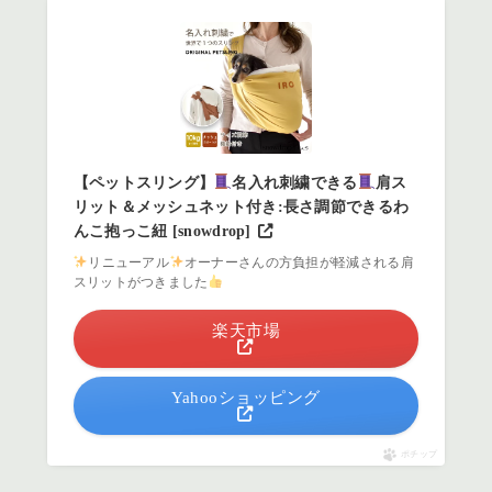
【ペットスリング】
名入れ刺繍できる
肩ス
リット＆メッシュネット付き:長さ調節できるわ
んこ抱っこ紐 [snowdrop]
リニューアル
オーナーさんの方負担が軽減される肩
スリットがつきました
楽天市場
Yahooショッピング
ポチップ