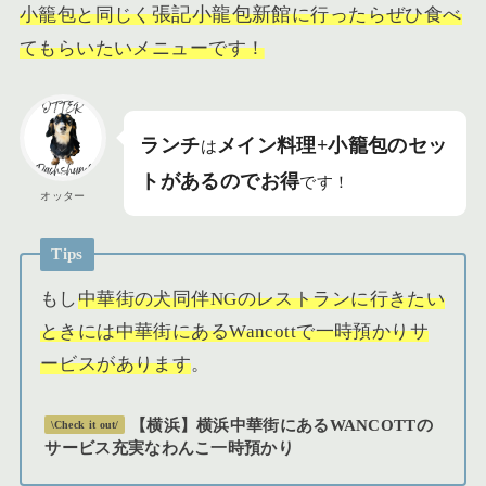
張記小龍包新館
小籠包と同じく
に行ったらぜひ食べ
てもらいたいメニューです！
ランチ
メイン料理+小籠包のセッ
は
トがあるのでお得
です！
オッター
Tips
もし
中華街の犬同伴NGのレストランに行きたい
ときには中華街にあるWancottで一時預かりサ
ービスがあります
。
【横浜】横浜中華街にあるWANCOTTの
\Check it out/
サービス充実なわんこ一時預かり