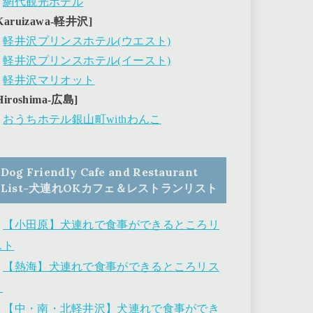
・
網代観光ホテル
Karuizawa-軽井沢]
・
軽井沢プリンスホテル(ウエスト)
・
軽井沢プリンスホテル(イースト)
・
軽井沢マリオット
Hiroshima-広島]
・
おうちホテル銀山町withわんこ
Dog Friendly Cafe and Restaurant
List-犬連れOKカフェ＆レストランリスト
・
【小田原】犬連れで食事ができるところリ
スト
・
【熱海】犬連れで食事ができるところリス
ト
・
【中・南・北軽井沢】犬連れで食事ができ