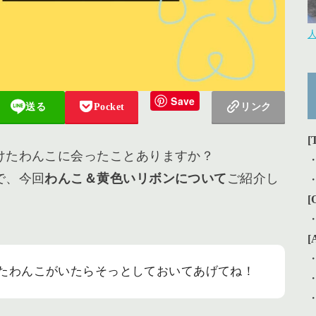
Save
送る
Pocket
リンク
[
けたわんこに会ったことありますか？
で、今回
わんこ＆黄色いリボンについて
ご紹介し
[
[
たわんこがいたらそっとしておいてあげてね！