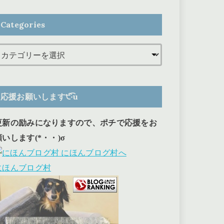
Categories
応援お願いします੯‧̀͡u
更新の励みになりますので、ポチで応援をお
願いします(*・・)σ
にほんブログ村