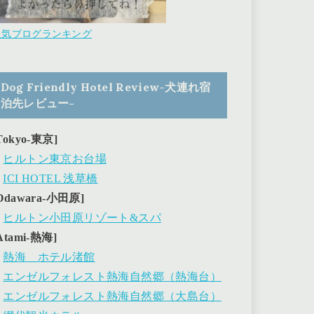
人気ブログランキング
Dog Friendly Hotel Review-犬連れ宿
泊先レビュー-
Tokyo-東京]
・
ヒルトン東京お台場
・
ICI HOTEL 浅草橋
Odawara-小田原]
・
ヒルトン小田原リゾート&スパ
Atami-熱海]
・
熱海 ホテル渚館
・
エンゼルフォレスト熱海自然郷（熱海台）
・
エンゼルフォレスト熱海自然郷（大島台）