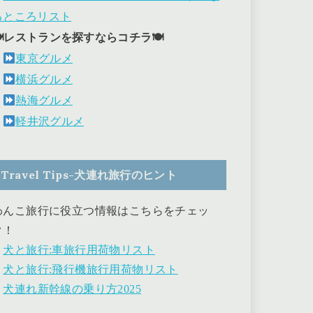
るところリスト
🍽レストランを探すならコチラ🍽
東京グルメ
横浜グルメ
熱海グルメ
軽井沢グルメ
Travel Tips-犬連れ旅行のヒント
わんこ旅行に役立つ情報はこちらをチェッ
ク！
・
犬と旅行:車旅行用荷物リスト
・
犬と旅行:飛行機旅行用荷物リスト
・
犬連れ新幹線の乗り方2025