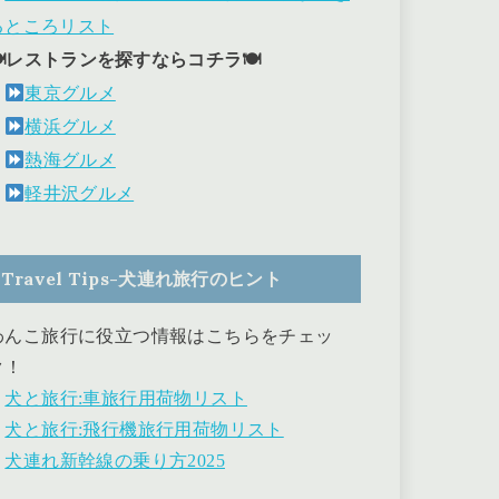
るところリスト
🍽レストランを探すならコチラ🍽
東京グルメ
横浜グルメ
熱海グルメ
軽井沢グルメ
Travel Tips-犬連れ旅行のヒント
わんこ旅行に役立つ情報はこちらをチェッ
ク！
・
犬と旅行:車旅行用荷物リスト
・
犬と旅行:飛行機旅行用荷物リスト
・
犬連れ新幹線の乗り方2025