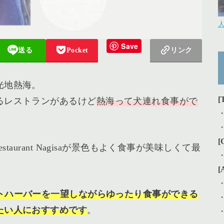
Save
送る
Pocket
リンク
光地熱海。
[
るレストランがあるけど
熱海って犬連れ食事がで
[
taurant Nagisaが景色もよく食事が美味しくて最
[
トハーバーを一望しながらゆったり食事ができる
たい人におすすめです
。