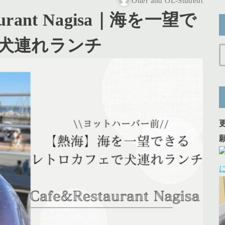
Otter and OL-Student
urant Nagisa｜海を一望で
犬連れランチ