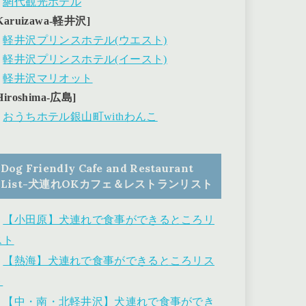
・
網代観光ホテル
Karuizawa-軽井沢]
・
軽井沢プリンスホテル(ウエスト)
・
軽井沢プリンスホテル(イースト)
・
軽井沢マリオット
Hiroshima-広島]
・
おうちホテル銀山町withわんこ
Dog Friendly Cafe and Restaurant
List-犬連れOKカフェ＆レストランリスト
・
【小田原】犬連れで食事ができるところリ
スト
・
【熱海】犬連れで食事ができるところリス
ト
・
【中・南・北軽井沢】犬連れで食事ができ