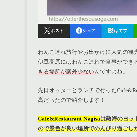
ポスト
シェア
はてブ
わんこ連れ旅行やお出かけに人気の観
伊豆高原にはわんこ連れで食事ができ
きる場所が案外少ない
んですよね。
先日オッターとランチで行ったCafe&Res
高だったので紹介します！
Cafe&Restaurant Nagisa
は熱海のヨッ
ので景色が良い場所でのんびり過ごし