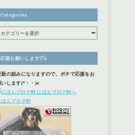
Categories
応援お願いします੯‧̀͡u
更新の励みになりますので、ポチで応援をお
願いします(*・・)σ
にほんブログ村