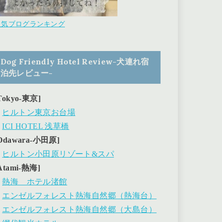
人気ブログランキング
Dog Friendly Hotel Review-犬連れ宿
泊先レビュー-
Tokyo-東京]
・
ヒルトン東京お台場
・
ICI HOTEL 浅草橋
Odawara-小田原]
・
ヒルトン小田原リゾート&スパ
Atami-熱海]
・
熱海 ホテル渚館
・
エンゼルフォレスト熱海自然郷（熱海台）
・
エンゼルフォレスト熱海自然郷（大島台）