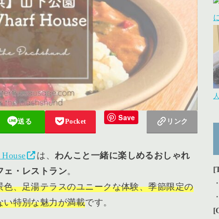
Save
送る
Pocket
リンク
 House
は、
わんこと一緒に楽しめるおしゃれ
[
フェ・レストラン
。
景色、足湯テラスのユニークな体験、季節限定の
ない特別な魅力が満載
です。
[