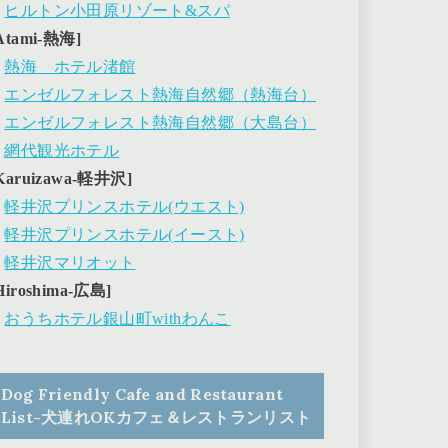
・
ヒルトン小田原リゾート&スパ
Atami-熱海]
・
熱海 ホテル渚館
・
エンゼルフォレスト熱海自然郷（熱海台）
・
エンゼルフォレスト熱海自然郷（大島台）
・
網代観光ホテル
Karuizawa-軽井沢]
・
軽井沢プリンスホテル(ウエスト)
・
軽井沢プリンスホテル(イースト)
・
軽井沢マリオット
Hiroshima-広島]
・
おうちホテル銀山町withわんこ
Dog Friendly Cafe and Restaurant
List-犬連れOKカフェ＆レストランリスト