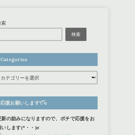
検索
検索
Categories
応援お願いします੯‧̀͡u
更新の励みになりますので、ポチで応援をお
願いします(*・・)σ