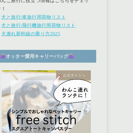
わんこ旅行に役立つ情報はこちらをチェッ
ク！
・
犬と旅行:車旅行用荷物リスト
・
犬と旅行:飛行機旅行用荷物リスト
・
犬連れ新幹線の乗り方2025
オッター愛用キャリーバッグ