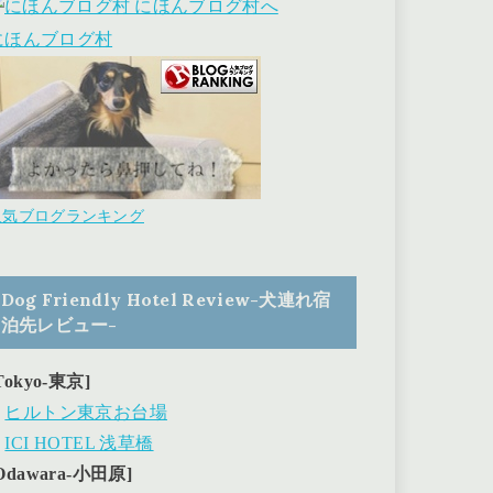
にほんブログ村
人気ブログランキング
Dog Friendly Hotel Review-犬連れ宿
泊先レビュー-
Tokyo-東京]
・
ヒルトン東京お台場
・
ICI HOTEL 浅草橋
Odawara-小田原]