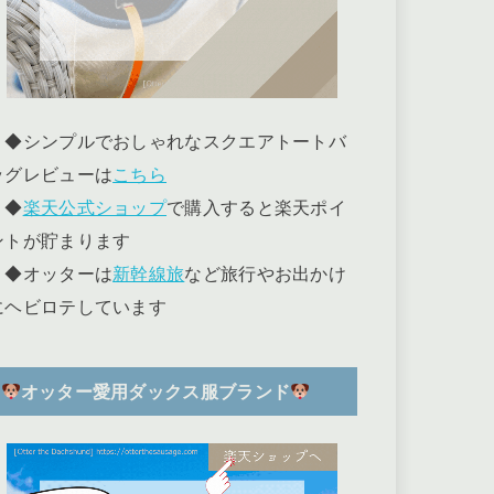
◆シンプルでおしゃれなスクエアトートバ
ッグレビューは
こちら
◆
楽天公式ショップ
で購入すると楽天ポイ
ントが貯まります
◆オッターは
新幹線旅
など旅行やお出かけ
にヘビロテしています
オッター愛用ダックス服ブランド