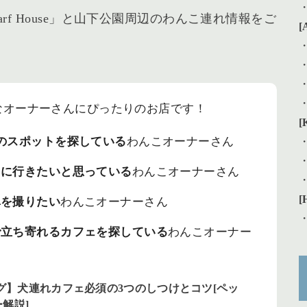
arf House」と山下公園周辺のわんこ連れ情報をご
[
eはこんなオーナーさんにぴったりのお店です！
[
のスポットを探している
わんこオーナーさん
ェに行きたいと思っている
わんこオーナーさん
[
真を撮りたい
わんこオーナーさん
で立ち寄れるカフェを探している
わんこオーナー
グ】犬連れカフェ必須の3つのしつけとコツ[ペッ
解説]