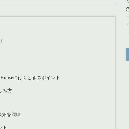
ント
f Houseに行くときのポイント
しみ方
散策を満喫
ット