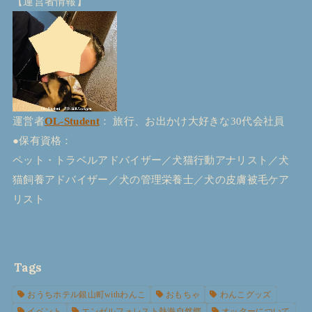
【運営者情報】
運営者
OL-Student
： 旅行、お出かけ大好きな30代会社員
●保有資格：
ペット・トラベルアドバイザー／犬猫行動アナリスト／犬
猫飼養アドバイザー／犬の管理栄養士／犬の皮膚被毛ケア
リスト
Tags
おうちホテル銀山町withわんこ
おもちゃ
わんこグッズ
イベント
エンゼルフォレスト熱海自然郷
オッターについて