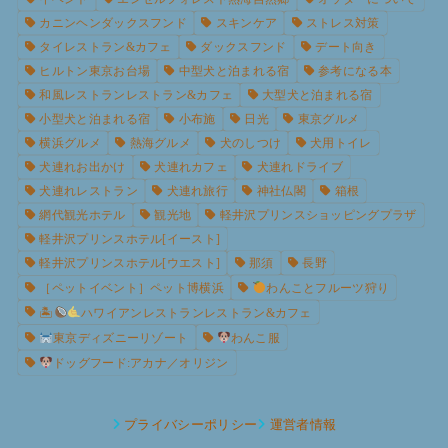
カニンヘンダックスフンド
スキンケア
ストレス対策
タイレストラン&カフェ
ダックスフンド
デート向き
ヒルトン東京お台場
中型犬と泊まれる宿
参考になる本
和風レストランレストラン&カフェ
大型犬と泊まれる宿
小型犬と泊まれる宿
小布施
日光
東京グルメ
横浜グルメ
熱海グルメ
犬のしつけ
犬用トイレ
犬連れお出かけ
犬連れカフェ
犬連れドライブ
犬連れレストラン
犬連れ旅行
神社仏閣
箱根
網代観光ホテル
観光地
軽井沢プリンスショッピングプラザ
軽井沢プリンスホテル[イースト]
軽井沢プリンスホテル[ウエスト]
那須
長野
［ペットイベント］ペット博横浜
わんことフルーツ狩り
🏝
ハワイアンレストランレストラン&カフェ
東京ディズニーリゾート
わんこ服
ドッグフード:アカナ／オリジン
プライバシーポリシー
運営者情報