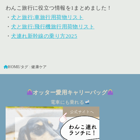
わんこ旅行に役立つ情報を1まとめました！
・
犬と旅行:車旅行用荷物リスト
・
犬と旅行:飛行機旅行用荷物リスト
・
犬連れ新幹線の乗り方2025
HOME
タグ : 健康ケア
オッター愛用キャリーバッグ
電車にも乗れる