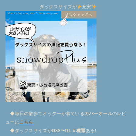
ダックスサイズが
充実
◆毎日の散歩でオッターが着ている
カバーオール
のレビ
ューは
こちら
◆ダックスサイズが
DSS〜DL５種類
ある!