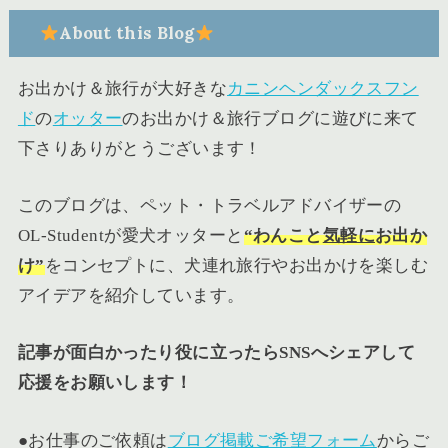
About this Blog
お出かけ＆旅行が大好きな
カニンヘンダックスフン
ド
の
オッター
のお出かけ＆旅行ブログに遊びに来て
下さりありがとうございます！
このブログは、ペット・トラベルアドバイザーの
OL-Studentが愛犬オッターと
“
わんこ
と
気軽に
お出か
け”
をコンセプトに、犬連れ旅行やお出かけを楽しむ
アイデアを紹介しています。
記事が面白かったり役に立ったらSNSへシェアして
応援をお願いします！
●お仕事のご依頼は
ブログ掲載ご希望フォーム
からご