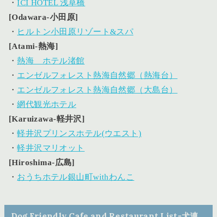
・
ICI HOTEL 浅草橋
[Odawara-小田原]
・
ヒルトン小田原リゾート&スパ
[Atami-熱海]
・
熱海 ホテル渚館
・
エンゼルフォレスト熱海自然郷（熱海台）
・
エンゼルフォレスト熱海自然郷（大島台）
・
網代観光ホテル
[Karuizawa-軽井沢]
・
軽井沢プリンスホテル(ウエスト)
・
軽井沢マリオット
[Hiroshima-広島]
・
おうちホテル銀山町withわんこ
Dog Friendly Cafe and Restaurant List-犬連