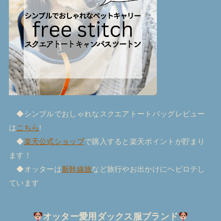
◆シンプルでおしゃれなスクエアトートバッグレビュー
は
こちら
!
◆
楽天公式ショップ
で購入すると楽天ポイントが貯まり
ます！
◆オッターは
新幹線旅
など旅行やお出かけにヘビロテし
ています
オッター愛用ダックス服ブランド