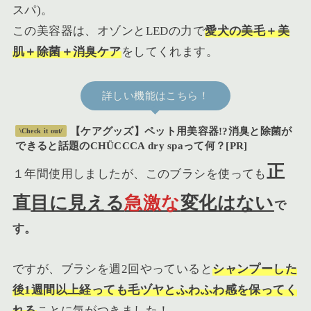
スパ)。
この美容器は、オゾンとLEDの力で
愛犬の美毛＋美
肌＋除菌＋消臭ケア
をしてくれます。
詳しい機能はこちら！
【ケアグッズ】ペット用美容器!?消臭と除菌が
\Check it out/
できると話題のCHÜCCCA dry spaって何？[PR]
正
１年間使用しましたが、このブラシを使っても
直
目に見える
急激な
変化はない
で
す。
ですが、ブラシを週2回やっていると
シャンプーした
後1週間以上経っても毛ヅヤとふわふわ感を保ってく
れる
ことに気がつきました！