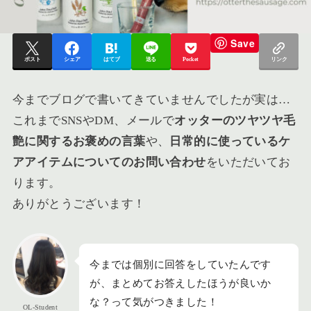
Save
ポスト
シェア
はてブ
送る
Pocket
リンク
今までブログで書いてきていませんでしたが実は…
これまでSNSやDM、メールで
オッターのツヤツヤ毛
艶に関するお褒めの言葉
や、
日常的に使っているケ
アアイテムについてのお問い合わせ
をいただいてお
ります。
ありがとうございます！
今までは個別に回答をしていたんです
が、まとめてお答えしたほうが良いか
な？って気がつきました！
OL-Student