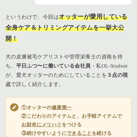
オッターが愛用している
というわけで、今回は
全身ケア＆トリミングアイテムを一挙大公
開！
犬の皮膚被毛ケアリストや管理栄養士の資格を持
ち、
平日ふつ〜に働いている会社員
・私OL-Student
が、愛犬オッターのためにしていることを
３点の視
点
で詳しく紹介します。
①オッターの
健康第一
②こだわりのアイテムと、お手軽アイテムで
お財布にメリハリ
をつける
③続けやすいように
できること
を続ける