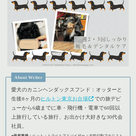
About Writer
愛犬のカニンヘンダックスフンド：オッターと
生後8ヶ月の
ヒルトン東京お台場
での旅デビ
ューから6歳までに車・飛行機・電車で60回以
上旅行している旅行、お出かけ大好きな30代会
社員。
●保有資格：
ペット・トラベルアドバイザー／犬猫行動アナリスト