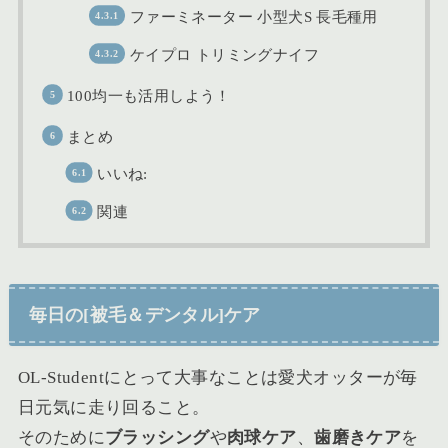
ファーミネーター 小型犬S 長毛種用
ケイプロ トリミングナイフ
100均一も活用しよう！
まとめ
いいね:
関連
毎日の[被毛＆デンタル]ケア
OL-Studentにとって大事なことは愛犬オッターが毎
日元気に走り回ること。
そのために
ブラッシング
や
肉球ケア
、
歯磨きケア
を