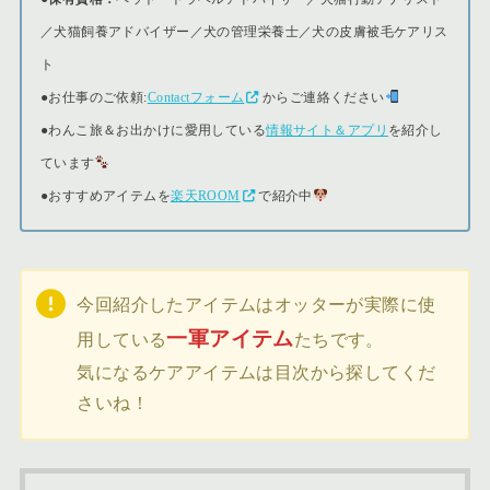
／犬猫飼養アドバイザー／犬の管理栄養士／犬の皮膚被毛ケアリス
ト
●
お仕事のご依頼:
Contactフォーム
からご連絡ください
●
わんこ旅＆お出かけに愛用している
情報サイト＆アプリ
を紹介し
ています
●おすすめアイテムを
楽天ROOM
で紹介中
今回紹介したアイテムはオッターが実際に使
一軍アイテム
用している
たちです。
気になるケアアイテムは目次から探してくだ
さいね！