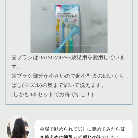
歯ブラシはDAISOの0〜3歳児用を愛用していま
す。
歯ブラシ部分が小さいので超小型犬の細いくち
ばし(マズル)の奥まで届いて洗えます。
(しかも3本セットでお得ですし！)
会場で勧められて試しに舐めてみたら
甘
さ控えめの練乳って感じの味
でした！