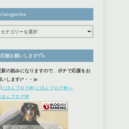
Categories
応援お願いします੯‧̀͡u
更新の励みになりますので、ポチで応援をお
願いします(*・・)σ
にほんブログ村