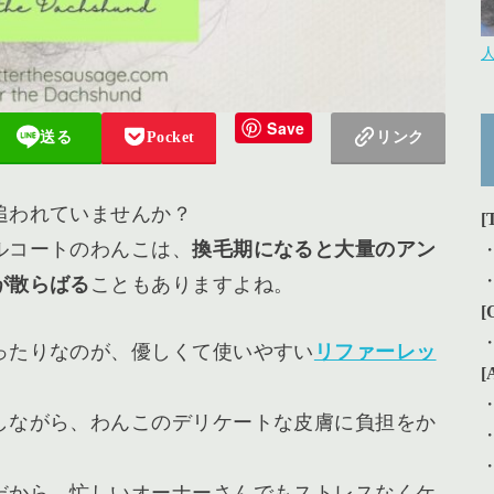
Save
送る
Pocket
リンク
追われていませんか？
[
ルコートのわんこは、
換毛期になると大量のアン
が散らばる
こともありますよね。
[
ったりなのが、優しくて使いやすい
リファーレッ
[
しながら、わんこのデリケートな皮膚に負担をか
だから、忙しいオーナーさんでもストレスなくケ