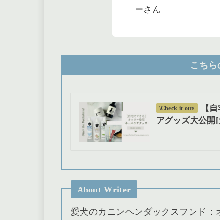
ーさん
こちら
【自
\Check it out/
アグッズ大公開[
About Writer
愛犬のカニンヘンダックスフンド：