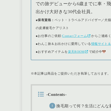
での旅デビューから6歳までに車・飛
出かけ大好きな30代会社員。
●保有資格：
ペット・トラベルアドバイザー／犬
の皮膚被毛ケアリスト
●
お仕事のご依頼:
Contactフォーム
からご連絡
●
わんこ旅＆お出かけに愛用している
情報サイト
●おすすめアイテムを
楽天ROOM
で紹介中
※本記事は商品をご提供いただき執筆しております。
-Contents-
換毛期って何？生活にどんな