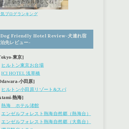
人気ブログランキング
Dog Friendly Hotel Review-犬連れ宿
泊先レビュー-
Tokyo-東京]
・
ヒルトン東京お台場
・
ICI HOTEL 浅草橋
Odawara-小田原]
・
ヒルトン小田原リゾート&スパ
Atami-熱海]
・
熱海 ホテル渚館
・
エンゼルフォレスト熱海自然郷（熱海台）
・
エンゼルフォレスト熱海自然郷（大島台）