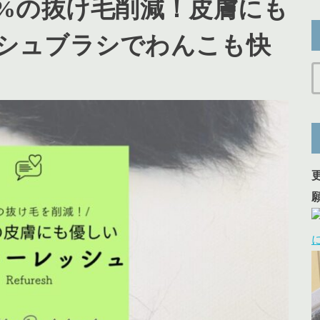
9%の抜け毛削減！皮膚にも
シュブラシでわんこも快