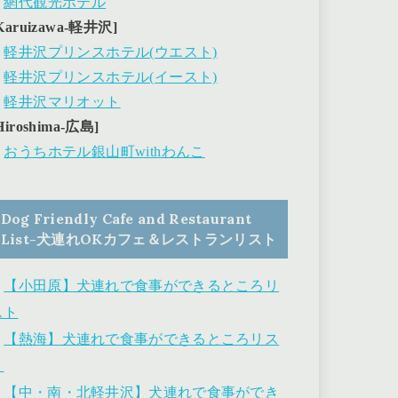
・
網代観光ホテル
Karuizawa-軽井沢]
・
軽井沢プリンスホテル(ウエスト)
・
軽井沢プリンスホテル(イースト)
・
軽井沢マリオット
Hiroshima-広島]
・
おうちホテル銀山町withわんこ
Dog Friendly Cafe and Restaurant
List-犬連れOKカフェ＆レストランリスト
・
【小田原】犬連れで食事ができるところリ
スト
・
【熱海】犬連れで食事ができるところリス
ト
・
【中・南・北軽井沢】犬連れで食事ができ