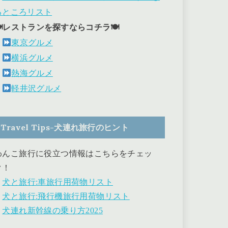
るところリスト
🍽レストランを探すならコチラ🍽
東京グルメ
横浜グルメ
熱海グルメ
軽井沢グルメ
Travel Tips-犬連れ旅行のヒント
わんこ旅行に役立つ情報はこちらをチェッ
ク！
・
犬と旅行:車旅行用荷物リスト
・
犬と旅行:飛行機旅行用荷物リスト
・
犬連れ新幹線の乗り方2025