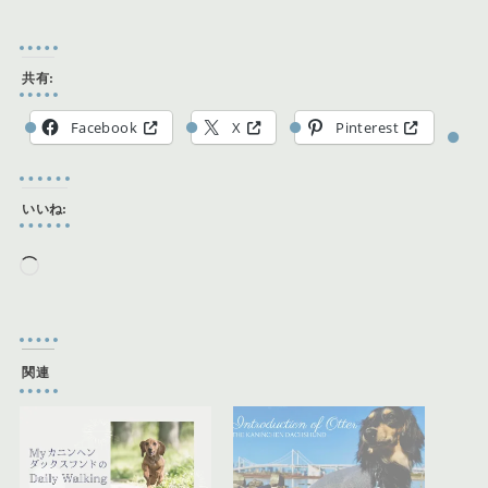
共有:
Facebook
X
Pinterest
いいね:
読
み
込
み
関連
中…