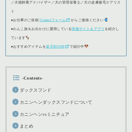
／犬猫飼養アドバイザー／犬の管理栄養士／犬の皮膚被毛ケアリス
ト
●
お仕事のご依頼:
Contactフォーム
からご連絡ください
●
わんこ旅＆お出かけに愛用している
情報サイト＆アプリ
を紹介し
ています
●おすすめアイテムを
楽天ROOM
で紹介中
-Contents-
ダックスフンド
カニンヘンダックスフンドについて
カニンヘンvsミニチュア
まとめ