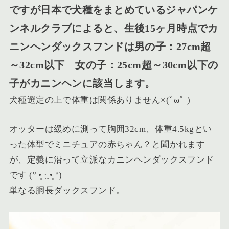
ですが日本で犬種をまとめている
ジャパンケ
ンネルクラブによると、生後15ヶ月時点でカ
ニンヘンダックスフンドは男の子：27cm超
～32cm以下 女の子：25cm超～30cm以下の
子がカニンヘンに該当
します。
犬種選定の上で体重は関係ありません×(ﾟωﾟ )
オッターは緩めに測って胸囲32cm、体重4.5kgとい
った体型でミニチュアの赤ちゃん？と聞かれます
が、定義に沿って立派なカニンヘンダックスフンド
です (ᐡ •͈ ·̫ •͈ ᐡ)
単なる胴長ダックスフンド。