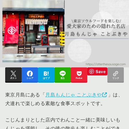
Save
ポスト
シェア
はてブ
送る
Pocket
リンク
東京月島にある「
月島もんじゃ ことぶきや
」は、
犬連れで楽しめる素敵な食事スポットです。
こじんまりとした店内でわんこと一緒に美味しいも
んじゃを堪能し、その後の散歩も楽しむことができ